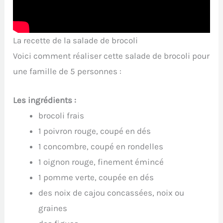
La recette de la salade de brocoli
Voici comment réaliser cette salade de brocoli pour
une famille de 5 personnes :
Les ingrédients :
brocoli frais
1 poivron rouge, coupé en dés
1 concombre, coupé en rondelles
1 oignon rouge, finement émincé
1 pomme verte, coupée en dés
des noix de cajou concassées, noix ou
graines