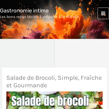
Aller
Gastronomie intime
au
Les bons repas faciles à préparer à la maison
contenu
Salade de Brocoli, Simple, Fraîche
et Gourmande