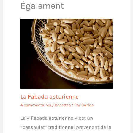
Également
La Fabada asturienne
4 commentaires
/
Recettes
/ Par
Carlos
La « Fabada asturienne » est un
“cassoulet” traditionnel provenant de la