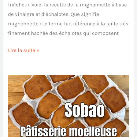
fraîcheur. Voici la recette de la mignonnette à base
de vinaigre et d’échalotes. Que signifie
mignonnette : Le terme fait référence à la taille très
finement hachée des échalotes qui composent
Lire la suite »
Pâtisserie
espagnole
moelleuse
:
Le
Sobao