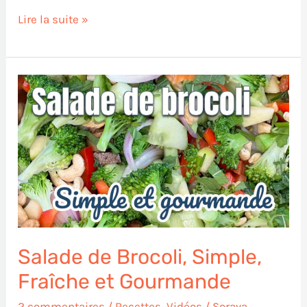
Lire la suite »
Salade
de
Brocoli,
Simple,
Fraîche
et
Gourmande
Salade de Brocoli, Simple,
Fraîche et Gourmande
2 commentaires
/
Recettes
,
Vidéos
/
Soraya