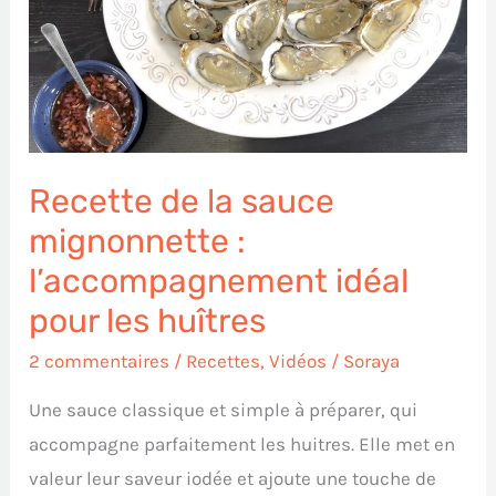
mignonnette
:
l’accompagnement
idéal
pour
les
Recette de la sauce
huîtres
mignonnette :
l’accompagnement idéal
pour les huîtres
2 commentaires
/
Recettes
,
Vidéos
/
Soraya
Une sauce classique et simple à préparer, qui
accompagne parfaitement les huitres. Elle met en
valeur leur saveur iodée et ajoute une touche de