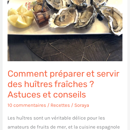
servir
des
huîtres
fraîches
?
Astuces
et
conseils
Comment préparer et servir
des huîtres fraîches ?
Astuces et conseils
10 commentaires
/
Recettes
/
Soraya
Les huîtres sont un véritable délice pour les
amateurs de fruits de mer, et la cuisine espagnole