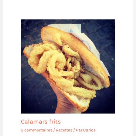
Calamars frits
5 commentaires
/
Recettes
/ Par
Carlos