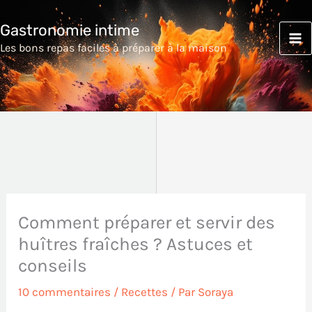
Aller
Gastronomie intime
au
Les bons repas faciles à préparer à la maison
contenu
Comment préparer et servir des
huîtres fraîches ? Astuces et
conseils
10 commentaires
/
Recettes
/ Par
Soraya