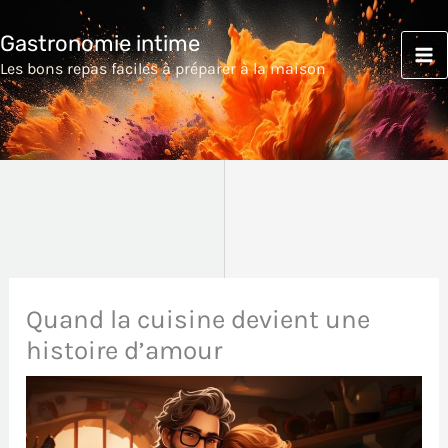
Aller
Gastronomie intime
au
Les bons repas faciles à préparer à la maison
contenu
Quand la cuisine devient une
histoire d’amour