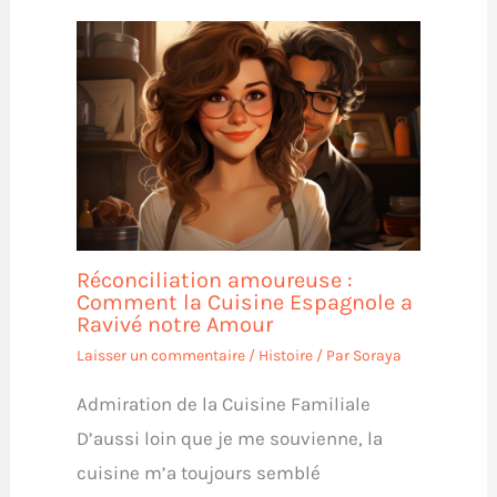
Réconciliation amoureuse :
Comment la Cuisine Espagnole a
Ravivé notre Amour
Laisser un commentaire
/
Histoire
/ Par
Soraya
Admiration de la Cuisine Familiale
D’aussi loin que je me souvienne, la
cuisine m’a toujours semblé