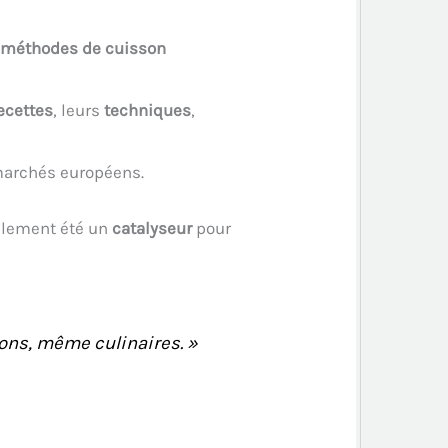
s
méthodes de cuisson
ecettes
, leurs
techniques
,
 marchés européens.
galement été un
catalyseur
pour
ions, même culinaires.
»