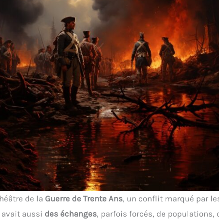
théâtre de la
Guerre de Trente Ans
, un conflit marqué par les
y avait aussi
des échanges
, parfois forcés, de populations,