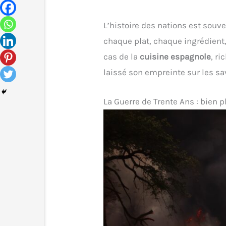
L’histoire des nations est souve
chaque plat, chaque ingrédient, 
cas de la
cuisine espagnole
, ri
laissé son empreinte sur les sa
La Guerre de Trente Ans : bien p