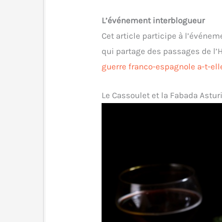
L’événement interblogueur
Cet article participe à l’événem
qui partage des passages de l’Hi
guerre franco-espagnole a-t-e
Le Cassoulet et la Fabada Astur