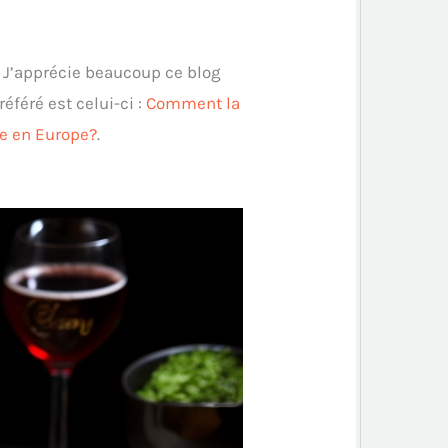
. J’apprécie beaucoup ce blog
éféré est celui-ci :
Comment la
e en Europe?
.