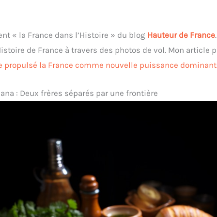
ent « la France dans l’Histoire » du blog
Hauteur de France
stoire de France à travers des photos de vol. Mon article pr
lle propulsé la France comme nouvelle puissance dominant
iana : Deux frères séparés par une frontière