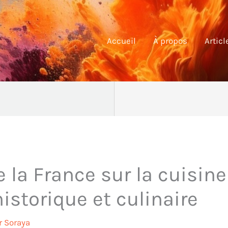
Accueil
À propos
Articl
e la France sur la cuisin
storique et culinaire
r
Soraya