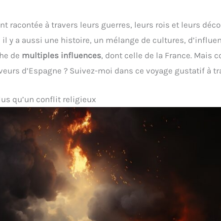
nt racontée à travers leurs guerres, leurs rois et leurs déco
il y a aussi une histoire, un mélange de cultures, d’influenc
che de
multiples influences
, dont celle de la France. Mais 
veurs d’Espagne ? Suivez-moi dans ce voyage gustatif à tr
lus qu’un conflit religieux