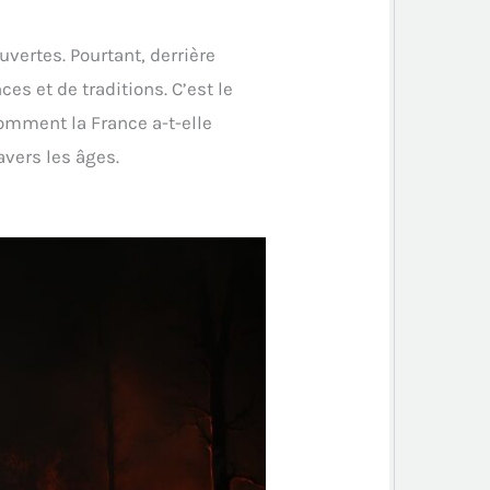
uvertes. Pourtant, derrière
es et de traditions. C’est le
comment la France a-t-elle
avers les âges.