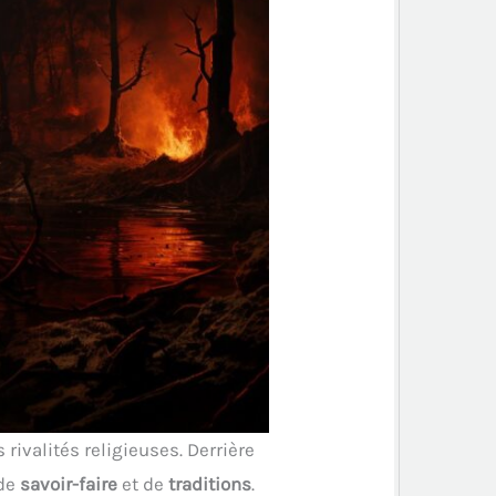
 rivalités religieuses. Derrière
 de
savoir-faire
et de
traditions
.