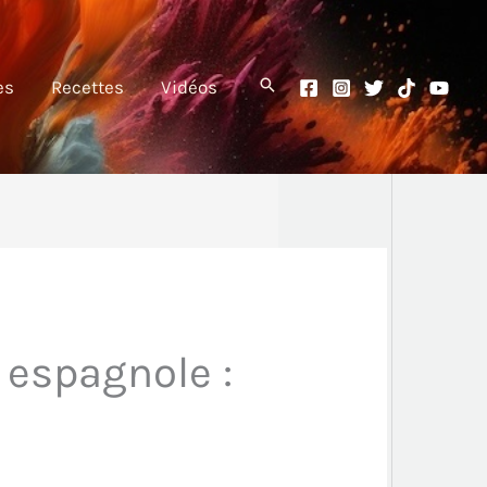
es
Recettes
Vidéos
e espagnole :