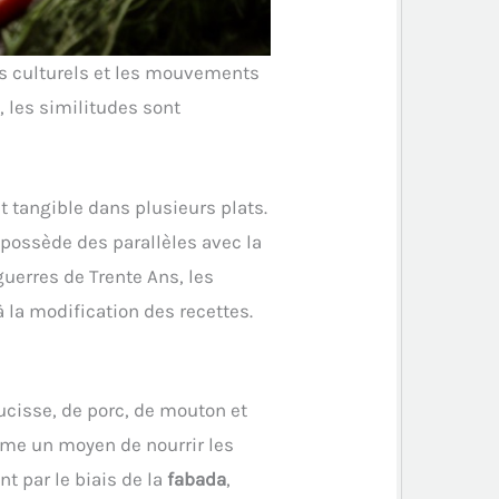
es culturels et les mouvements
, les similitudes sont
t tangible dans plusieurs plats.
i possède des parallèles avec la
guerres de Trente Ans, les
à la modification des recettes.
ucisse, de porc, de mouton et
omme un moyen de nourrir les
t par le biais de la
fabada
,