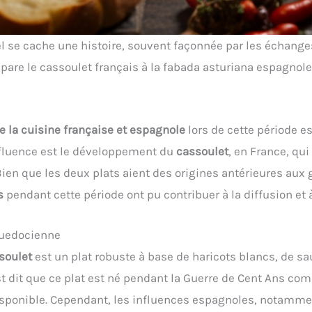
nel se cache une histoire, souvent façonnée par les échang
pare le cassoulet français à la fabada asturiana espagnole
e la cuisine française et espagnole
lors de cette période es
nfluence est le développement du
cassoulet
, en France, qu
Bien que les deux plats aient des origines antérieures aux 
s
pendant cette période ont pu contribuer à la diffusion et 
nguedocienne
soulet
est un plat robuste à base de haricots blancs, de sa
 est dit que ce plat est né pendant la Guerre de Cent Ans c
disponible. Cependant, les influences espagnoles, notammen